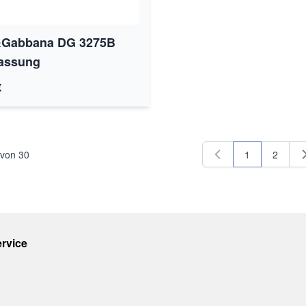
&Gabbana DG 3275B
assung
€
von
30
1
2
Sie lesen gera
Seite
rvice