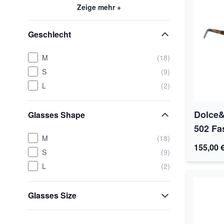
Zeige mehr +
Geschlecht
M
(18)
S
(9)
L
(2)
Dolce
Glasses Shape
502 Fa
M
(18)
155,00 
S
(9)
L
(2)
Glasses Size