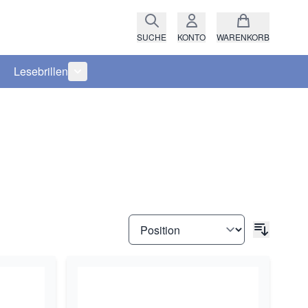
SUCHE
KONTO
WARENKORB
Lesebrillen
ro anzeigen
rie Raritäten anzeigen
termenü für Kategorie Fassungen anzeigen
Untermenü für Kategorie Lesebrillen anzeigen