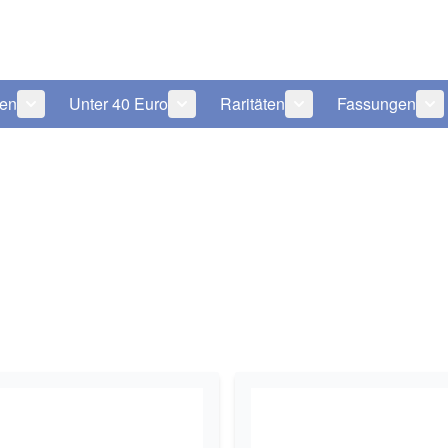
len
Unter 40 Euro
Raritäten
Fassungen
 anzeigen
tegorie Pflegeprodukte anzeigen
Untermenü für Kategorie Sonnenbrillen anzeigen
Untermenü für Kategorie Unter 40 Eu
Untermenü für Katego
Un