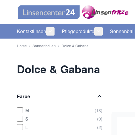
Direkt zum Inhalt
Kontaktlinsen
Pflegeprodukte
Sonnenbril
Untermenü für Kategorie Kontaktlinsen
Untermenü für Ka
Home
/
Sonnenbrillen
/
Dolce & Gabana
Dolce & Gabana
Farbe
M
(18)
S
(9)
L
(2)