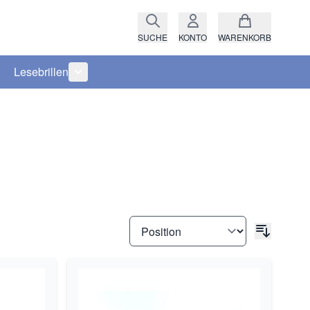
SUCHE
KONTO
WARENKORB
Lesebrillen
ro anzeigen
rie Raritäten anzeigen
termenü für Kategorie Fassungen anzeigen
Untermenü für Kategorie Lesebrillen anzeigen