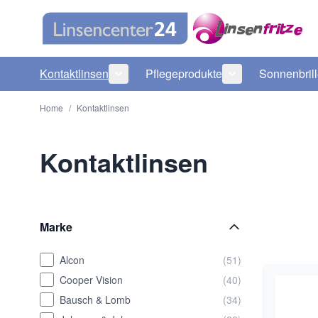
Direkt zum Inhalt
Kontaktlinsen
Pflegeprodukte
Sonnenbril
Untermenü für Kategorie Kontaktlinsen
Untermenü für Ka
Home
/
Kontaktlinsen
Kontaktlinsen
Marke
Alcon
(51)
Cooper Vision
(40)
Bausch & Lomb
(34)