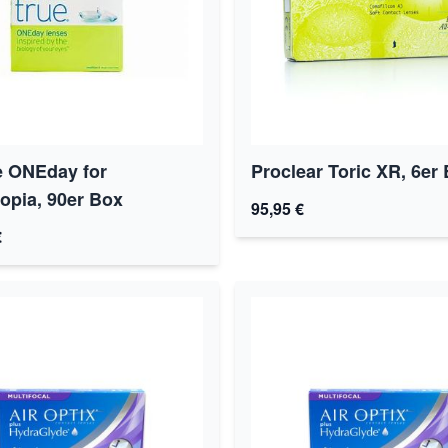
e ONEday for
Proclear Toric XR, 6er
opia, 90er Box
95,95 €
€