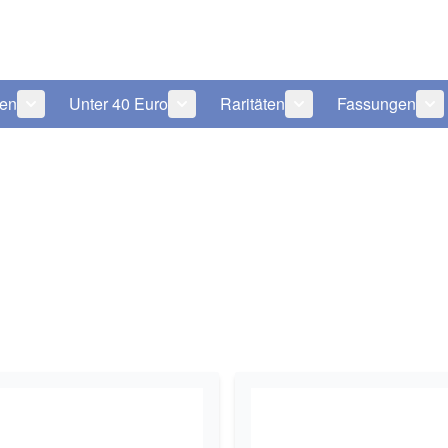
len
Unter 40 Euro
Raritäten
Fassungen
 anzeigen
tegorie Pflegeprodukte anzeigen
Untermenü für Kategorie Sonnenbrillen anzeigen
Untermenü für Kategorie Unter 40 Eu
Untermenü für Katego
Un