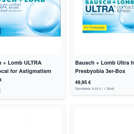
h + Lomb ULTRA
Bausch + Lomb Ultra f
ocal for Astigmatism
Presbyobia 3er-Box
x
49,95 €
Grundpreis:
8,33 €
/ 1 Stück
€