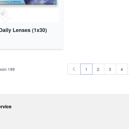
aily Lenses (1x30)
von
199
1
2
3
4
Sie lesen gerade Seite
Seite
Seite
Seit
rvice