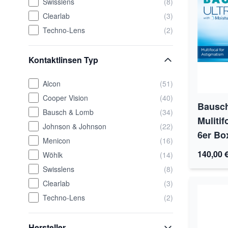
Swisslens
(8)
Clearlab
(3)
Techno-Lens
(2)
Kontaktlinsen Typ
Alcon
(51)
Cooper Vision
(40)
Bausc
Bausch & Lomb
(34)
Mulitif
Johnson & Johnson
(22)
6er Bo
Menicon
(16)
140,00 
Wöhlk
(14)
Swisslens
(8)
Clearlab
(3)
Techno-Lens
(2)
Hersteller