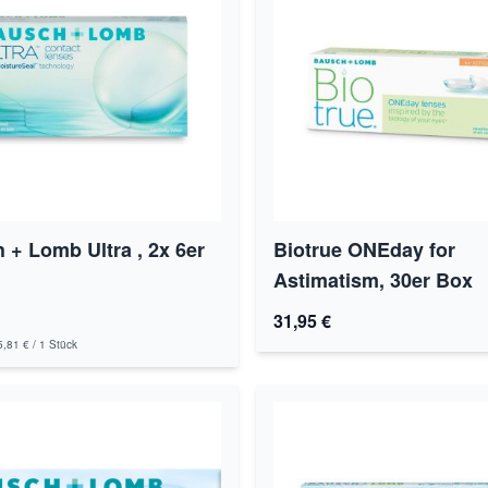
 + Lomb Ultra , 2x 6er
Biotrue ONEday for
Astimatism, 30er Box
31,95 €
5,81 €
/ 1 Stück