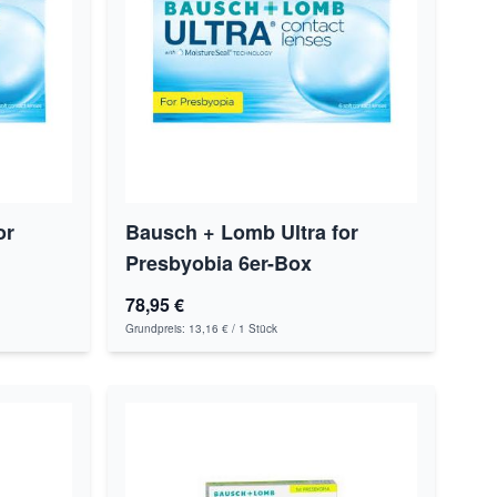
or
Bausch + Lomb Ultra for
Presbyobia 6er-Box
78,95 €
Grundpreis:
13,16 €
/ 1 Stück