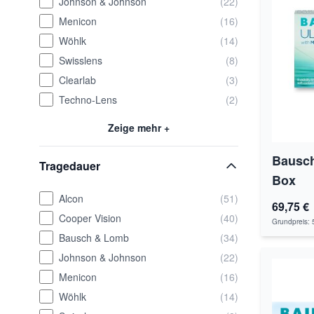
Johnson & Johnson
(22)
Menicon
(16)
Wöhlk
(14)
Swisslens
(8)
Clearlab
(3)
Techno-Lens
(2)
Zeige mehr +
Bausch
Tragedauer
Box
Alcon
(51)
69,75 €
Cooper Vision
(40)
Grundpreis:
Bausch & Lomb
(34)
Johnson & Johnson
(22)
Menicon
(16)
Wöhlk
(14)