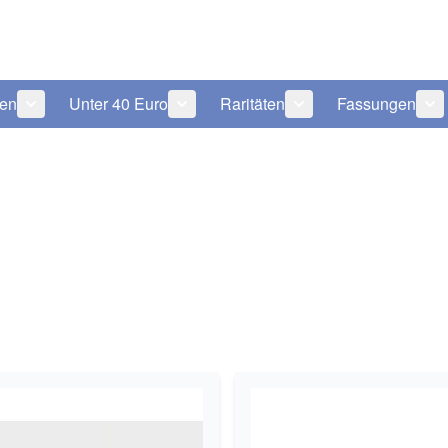
len
Unter 40 Euro
Raritäten
Fassungen
 anzeigen
tegorie Pflegeprodukte anzeigen
Untermenü für Kategorie Sonnenbrillen anzeigen
Untermenü für Kategorie Unter 40 Eu
Untermenü für Katego
Un