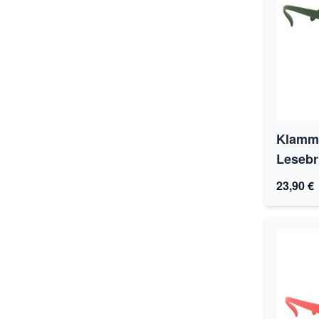
Klamme
Lesebri
23,90 €