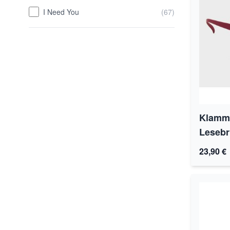
I Need You
(67)
Klamme
Lesebri
23,90 €