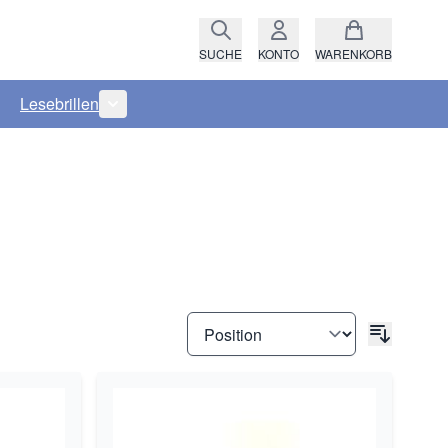
SUCHE
KONTO
WARENKORB
Lesebrillen
ro anzeigen
rie Raritäten anzeigen
termenü für Kategorie Fassungen anzeigen
Untermenü für Kategorie Lesebrillen anzeigen