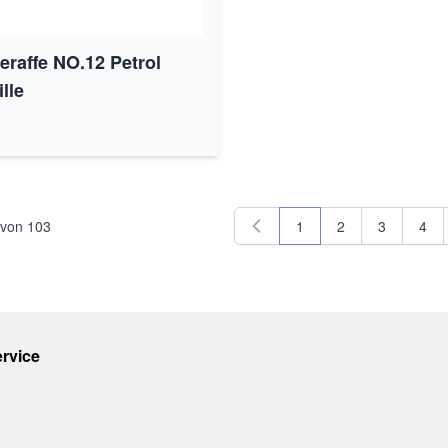
raffe NO.12 Petrol
lle
von
103
1
2
3
4
Sie lesen gerade Seite
Seite
Seite
Seit
rvice