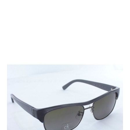
Auf Lager
Lieferzeit: ca. 1-3 Tage
125,00 €
Inkl. 19% MwSt.
,
zzgl.
Versandkosten
Menge
In den Warenkorb