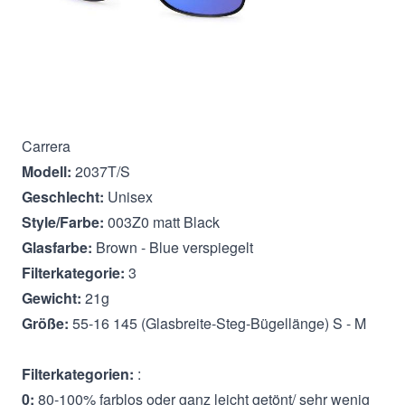
Beschreibung
Carrera
Modell:
2037T/S
Geschlecht:
Unisex
Style/Farbe:
003Z0 matt Black
Glasfarbe:
Brown - Blue verspiegelt
Filterkategorie:
3
Gewicht:
21g
Größe:
55-16 145 (Glasbreite-Steg-Bügellänge) S - M
Filterkategorien:
:
0:
80-100% farblos oder ganz leicht getönt/ sehr wenig