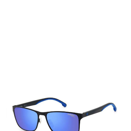
Auf Lager
Lieferzeit: 2-3 Werktage
105,00 €
Inkl. 19% MwSt.
,
zzgl.
Versandkosten
Menge
In den Warenkorb