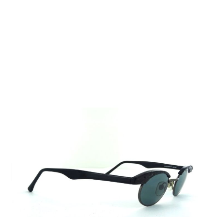
Auf Lager
Lieferzeit: 2-3 Werktage
39,00 €
Inkl. 19% MwSt.
,
zzgl.
Versandkosten
Menge
In den Warenkorb