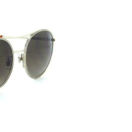
M
ugen vor schädlichen und
ür Beruf und Freizeit. Die
e Leichtigkeit, Tragekomfort