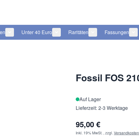
len
Unter 40 Euro
Raritäten
Fassungen
 anzeigen
tegorie Pflegeprodukte anzeigen
Untermenü für Kategorie Sonnenbrillen anzeigen
Untermenü für Kategorie Unter 40 Eu
Untermenü für Katego
Un
Fossil FOS 21
Auf Lager
Lieferzeit: 2-3 Werktage
95,00 €
Inkl. 19% MwSt.
,
zzgl.
Versandkosten