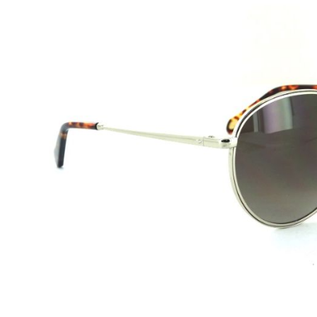
Beschreibung
FOSSIL
Modell:
FOS 2100/G/S
Geschlecht:
Unisex
Style/Farbe:
3YGHA Havanna Silver
Glas:
Brown Gradient
Filterkategorie:
3
Größe:
52/17 140 (Brillenbreite-Steg-Bügellänge) S - 
Gewicht:
27g
Stylische Fossil Sonnenbrille im angesagtem Stil.
Die Sonnenbrille und/oder Schutzfilter, schützen die A
unangenehmen Auswirkungen des Sonnenlichts.
Fossil bietet Ihnen moderne und anspruchsvolle Looks f
Brillenfassungen wurden aus Materialien hergestellt, di