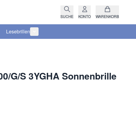
SUCHE
KONTO
WARENKORB
Lesebrillen
ro anzeigen
rie Raritäten anzeigen
termenü für Kategorie Fassungen anzeigen
Untermenü für Kategorie Lesebrillen anzeigen
00/G/S 3YGHA Sonnenbrille