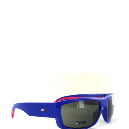
Auf Lager
Lieferzeit: 2-3 Werktage
105,00 €
Inkl. 19% MwSt.
,
zzgl.
Versandkosten
Menge
In den Warenkorb