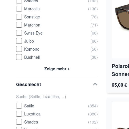
Shades
(192)
Marcolin
(136)
Sonstige
(78)
Marchon
(71)
Swiss Eye
(68)
Julbo
(66)
Komono
(50)
Bushnell
(38)
Polaro
Zeige mehr +
Sonnen
Geschlecht
65,00 €
Safilo
(854)
Luxottica
(380)
Shades
(192)