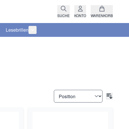
SUCHE
KONTO
WARENKORB
Lesebrillen
ro anzeigen
rie Raritäten anzeigen
termenü für Kategorie Fassungen anzeigen
Untermenü für Kategorie Lesebrillen anzeigen