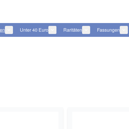
len
Unter 40 Euro
Raritäten
Fassungen
 anzeigen
tegorie Pflegeprodukte anzeigen
Untermenü für Kategorie Sonnenbrillen anzeigen
Untermenü für Kategorie Unter 40 Eu
Untermenü für Katego
Un