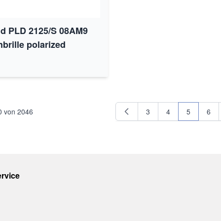
id PLD 2125/S 08AM9
brille polarized
0
von
2046
3
4
5
6
Seite
Seite
Sie lesen 
Seit
rvice