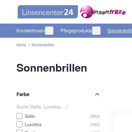
Direkt zum Inhalt
Kontaktlinsen
Pflegeprodukte
Sonnenbril
Untermenü für Kategorie Kontaktlinsen
Untermenü für Ka
Home
/
Sonnenbrillen
Sonnenbrillen
Farbe
Safilo
(854)
Luxottica
(380)