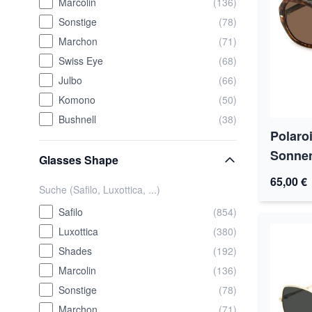
Marcolin
(136)
Sonstige
(78)
Marchon
(71)
Swiss Eye
(68)
Julbo
(66)
Komono
(50)
Bushnell
(38)
Polaro
Sonnen
Glasses Shape
65,00 €
Safilo
(854)
Luxottica
(380)
Shades
(192)
Marcolin
(136)
Sonstige
(78)
Marchon
(71)